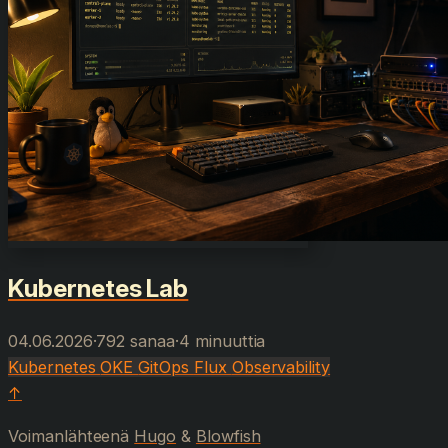
Kubernetes Lab
04.06.2026
·
792 sanaa
·
4 minuuttia
Kubernetes
OKE
GitOps
Flux
Observability
↑
Voimanlähteenä
Hugo
&
Blowfish