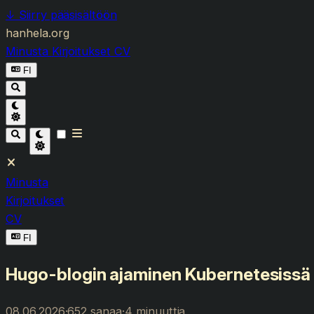
↓
Siirry pääsisältöön
hanhela.org
Minusta
Kirjoitukset
CV
FI
Minusta
Kirjoitukset
CV
FI
Hugo-blogin ajaminen Kubernetesissä H
08.06.2026
·
652 sanaa
·
4 minuuttia