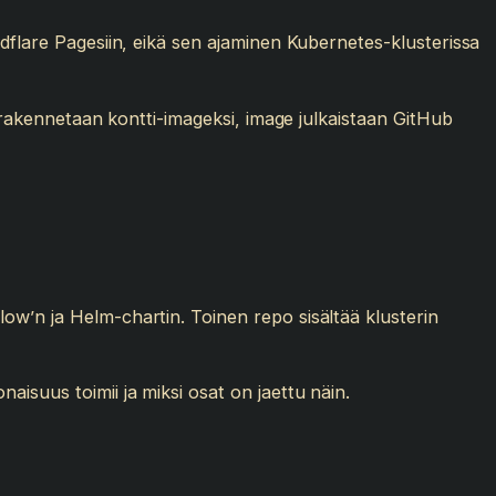
udflare Pagesiin, eikä sen ajaminen Kubernetes-klusterissa
o rakennetaan kontti-imageksi, image julkaistaan GitHub
ow’n ja Helm-chartin. Toinen repo sisältää klusterin
aisuus toimii ja miksi osat on jaettu näin.