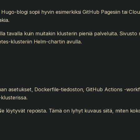
 Hugo-blogi sopii hyvin esimerkiksi GitHub Pagesiin tai Clo
kia.
la tavalla kuin muitakin klusterin pieniä palveluita. Sivust
es-klusteriin Helm-chartin avulla.
man asetukset, Dockerfile-tiedoston, GitHub Actions -workfl
klusterissa.
 löytyvät repoista. Tämä on lyhyt kuvaus siitä, miten kokon