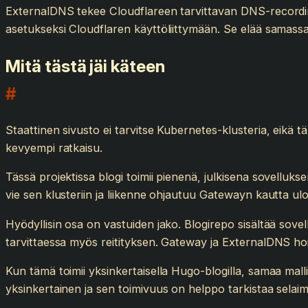
ExternalDNS tekee Cloudflareen tarvittavan DNS-recordin
asetukseksi Cloudflaren käyttöliittymään. Se elää samassa
Mitä tästä jäi käteen
#
Staattinen sivusto ei tarvitse Kubernetes-klusteria, eikä 
kevyempi ratkaisu.
Tässä projektissa blogi toimii pienenä, julkisena sovellukse
vie sen klusteriin ja liikenne ohjautuu Gatewayn kautta ulo
Hyödyllisin osa on vastuiden jako. Blogirepo sisältää sove
tarvittaessa myös reitityksen. Gateway ja ExternalDNS hoi
Kun tämä toimii yksinkertaisella Hugo-blogilla, samaa malli
yksinkertainen ja sen toimivuus on helppo tarkistaa selaim