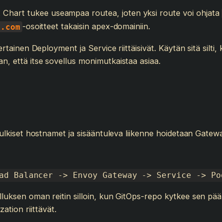
 Chart tukee useampaa routea, joten yksi route voi ohjata
-osoitteet takaisin apex-domainiin.
e.com
nkertainen Deployment ja Service riittäisivät. Käytän sitä sil
an, että itse sovellus monimutkaistaa asiaa.
, julkiset hostnamet ja sisääntuleva liikenne hoidetaan Gatew
ad Balancer -> Envoy Gateway -> Service -> Po
lluksen oman reitin silloin, kun GitOps-repo kytkee sen pääl
tion riittävät.