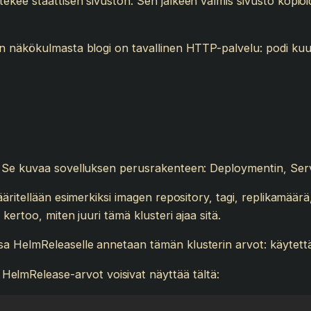
kee staattisen sivuston. Sen jälkeen valmis sivusto kopioid
 näkökulmasta blogi on tavallinen HTTP-palvelu: podi kuunt
. Se kuvaa sovelluksen perusrakenteen: Deploymentin, Serv
äritellään esimerkiksi imagen repository, tagi, replikamäärä
kertoo, miten juuri tämä klusteri ajaa sitä.
a HelmReleaselle annetaan tämän klusterin arvot: käytett
t HelmRelease-arvot voisivat näyttää tältä: