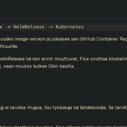
x -> HelmRelease -> Kubernetes
uuden image-version ja julkaisee sen GitHub Container Reg
htuurille.
elmRelease tai sen arvot muuttuvat, Flux sovittaa klusteri
i, vaan muutos kulkee Gitin kautta.
ogi ei tarvitse Hugoa, Go-työkaluja tai lähdekoodia. Se tarvi