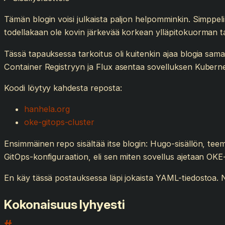
Tämän blogin voisi julkaista paljon helpomminkin. Simppeli
todellakaan ole kovin järkevää korkean ylläpitokuorman ta
Tässä tapauksessa tarkoitus oli kuitenkin ajaa blogia samal
Container Registryyn ja Flux asentaa sovelluksen Kubernet
Koodi löytyy kahdesta reposta:
hanhela.org
oke-gitops-cluster
Ensimmäinen repo sisältää itse blogin: Hugo-sisällön, tee
GitOps-konfiguraation, eli sen miten sovellus ajetaan OKE-
En käy tässä postauksessa läpi jokaista YAML-tiedostoa. Ne
Kokonaisuus lyhyesti
#