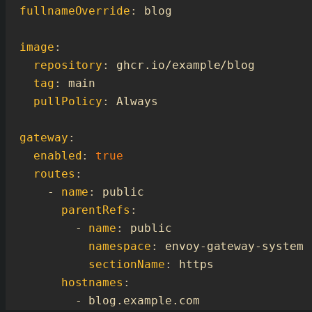
fullnameOverride
:
blog
image
:
repository
:
ghcr.io/example/blog
tag
:
main
pullPolicy
:
Always
gateway
:
enabled
:
true
routes
:
- 
name
:
public
parentRefs
:
- 
name
:
public
namespace
:
envoy-gateway-system
sectionName
:
https
hostnames
:
- 
blog.example.com