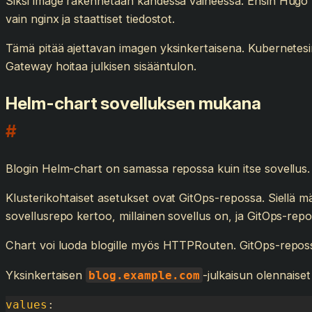
Siksi image rakennetaan kahdessa vaiheessa. Ensin Hugo te
vain nginx ja staattiset tiedostot.
Tämä pitää ajettavan imagen yksinkertaisena. Kubernetesin
Gateway hoitaa julkisen sisääntulon.
Helm-chart sovelluksen mukana
#
Blogin Helm-chart on samassa repossa kuin itse sovellus
Klusterikohtaiset asetukset ovat GitOps-repossa. Siellä mä
sovellusrepo kertoo, millainen sovellus on, ja GitOps-repo 
Chart voi luoda blogille myös HTTPRouten. GitOps-reposs
Yksinkertaisen
-julkaisun olennaise
blog.example.com
values
: