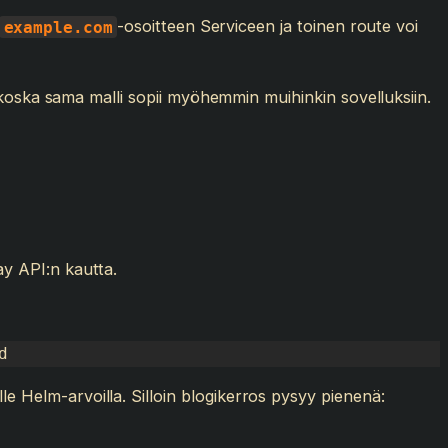
-osoitteen Serviceen ja toinen route voi
example.com
ti, koska sama malli sopii myöhemmin muihinkin sovelluksiin.
ay API:n kautta.
d
le Helm-arvoilla. Silloin blogikerros pysyy pienenä: