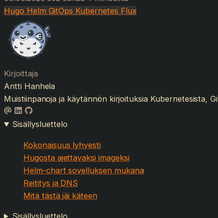
Hugo
Helm
GitOps
Kubernetes
Flux
Kirjoittaja
Antti Hanhela
Muistiinpanoja ja käytännön kirjoituksia Kubernetesista, Git
Sisällysluettelo
Kokonaisuus lyhyesti
Hugosta ajettavaksi imageksi
Helm-chart sovelluksen mukana
Reititys ja DNS
Mitä tästä jäi käteen
Sisällysluettelo