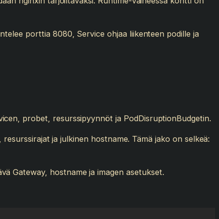
aan nginxin tarjoiltavaksi. Runtime-vaiheessa kontti on
elee porttia 8080, Service ohjaa liikenteen podille ja
icen, probet, resurssipyynnöt ja PodDisruptionBudgetin.
, resurssirajat ja julkinen hostname. Tämä jako on selkeä:
ävä Gateway, hostname ja imagen asetukset.