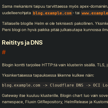
Sama mekanismi taipuu tarvittaessa myös apex-domainiin.
uudelleenohjata
- tai
blog.example.com
www.exampl
Tällaiselle blogille Helm ei ole teknisesti pakollinen. Yksi
Pieni blogi on hyvä paikka pitää julkaisutapa kunnossa ilm
Reititys ja DNS
#
Blogin kontti tarjoilee HTTP:tä vain klusterin sisällä. TLS
Yksinkertaisessa tapauksessa liikenne kulkee näin:
blog.example.com -> Cloudflare DNS -> OCI Lo
Gateway itse kuuluu klusterille. Blogin chart luo vain sove
namespace, Fluxin GitRepository, HelmRelease ja Kustomiza