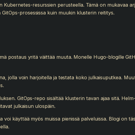
 Kubernetes-resurssien perusteella. Tämä on mukavaa arjes
 GitOps-prosessissa kuin muukin klusterin reititys.
tämä postaus yritä väittää muuta. Monelle Hugo-blogille GitH
na, jolla voin harjoitella ja testata koko julkaisuputkea. Mu
s.
lluksen. GitOps-repo sisältää klusterin tavan ajaa sitä. Hel
tavat julkaisun ulospäin.
a voi käyttää myös muissa pienissä palveluissa. Blogi on täss
ella.