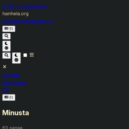
↓
Siirry pääsisältöön
hanhela.org
Minusta
Kirjoitukset
CV
FI
Minusta
Kirjoitukset
CV
FI
Minusta
63 sanaa