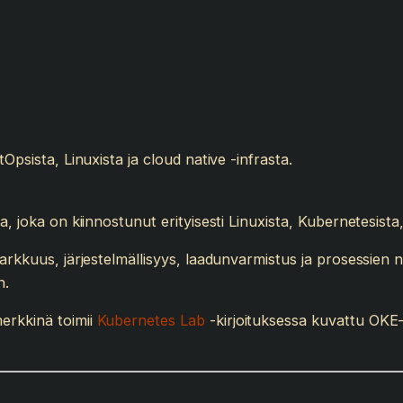
Opsista, Linuxista ja cloud native -infrasta.
a, joka on kiinnostunut erityisesti Linuxista, Kubernetesista
tarkkuus, järjestelmällisyys, laadunvarmistus ja prosessien 
n.
erkkinä toimii
Kubernetes Lab
-kirjoituksessa kuvattu OKE